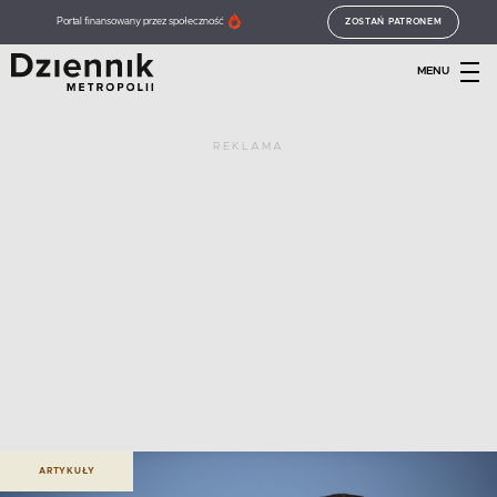
Portal finansowany przez społeczność
ZOSTAŃ PATRONEM
MENU
REKLAMA
ARTYKUŁY