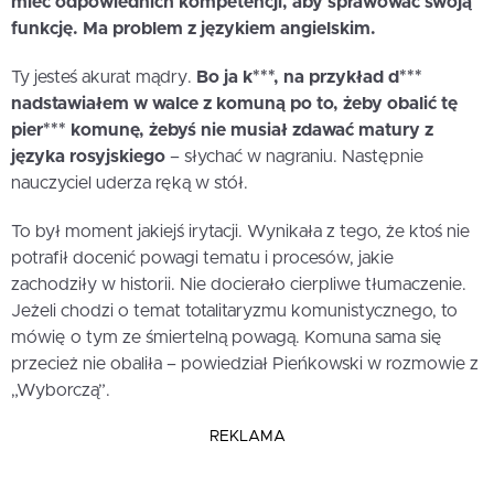
mieć odpowiednich kompetencji, aby sprawować swoją
funkcję. Ma problem z językiem angielskim.
Ty jesteś akurat mądry.
Bo ja k***, na przykład d***
nadstawiałem w walce z komuną po to, żeby obalić tę
pier*** komunę, żebyś nie musiał zdawać matury z
języka rosyjskiego
– słychać w nagraniu. Następnie
nauczyciel uderza ręką w stół.
To był moment jakiejś irytacji. Wynikała z tego, że ktoś nie
potrafił docenić powagi tematu i procesów, jakie
zachodziły w historii. Nie docierało cierpliwe tłumaczenie.
Jeżeli chodzi o temat totalitaryzmu komunistycznego, to
mówię o tym ze śmiertelną powagą. Komuna sama się
przecież nie obaliła – powiedział Pieńkowski w rozmowie z
„Wyborczą”.
REKLAMA