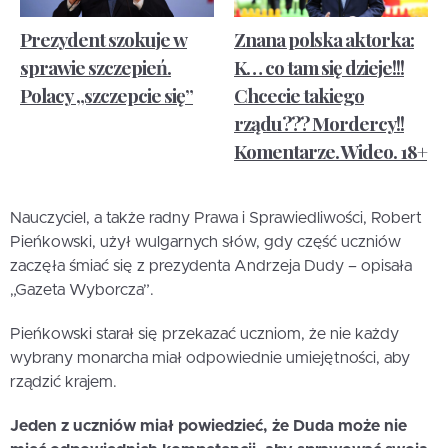
Prezydent szokuje w
Znana polska aktorka:
sprawie szczepień.
K… co tam się dzieje!!!
Polacy „szczepcie się”
Chcecie takiego
rządu??? Mordercy!!
Komentarze. Wideo. 18+
Nauczyciel, a także radny Prawa i Sprawiedliwości, Robert
Pieńkowski, użył wulgarnych słów, gdy część uczniów
zaczęła śmiać się z prezydenta Andrzeja Dudy – opisała
„Gazeta Wyborcza”.
Pieńkowski starał się przekazać uczniom, że nie każdy
wybrany monarcha miał odpowiednie umiejętności, aby
rządzić krajem.
Jeden z uczniów miał powiedzieć, że Duda może nie