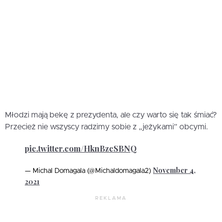
Młodzi mają bekę z prezydenta, ale czy warto się tak śmiać?
Przecież nie wszyscy radzimy sobie z „jeżykami” obcymi.
pic.twitter.com/HknBzcSBNQ
November 4,
— Michal Domagala (@Michaldomagala2)
2021
REKLAMA