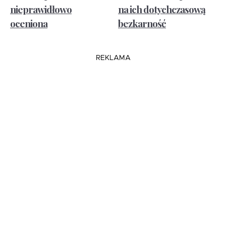
nieprawidłowo
na ich dotychczasową
oceniona
bezkarność
REKLAMA