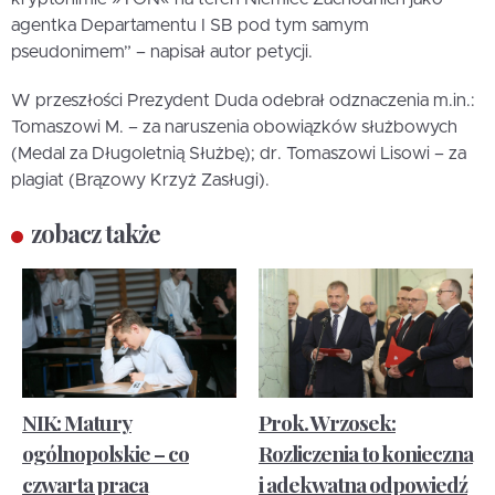
agentka Departamentu I SB pod tym samym
pseudonimem” – napisał autor petycji.
W przeszłości Prezydent Duda odebrał odznaczenia m.in.:
Tomaszowi M. – za naruszenia obowiązków służbowych
(Medal za Długoletnią Służbę); dr. Tomaszowi Lisowi – za
plagiat (Brązowy Krzyż Zasługi).
zobacz także
NIK: Matury
Prok. Wrzosek:
ogólnopolskie – co
Rozliczenia to konieczna
czwarta praca
i adekwatna odpowiedź