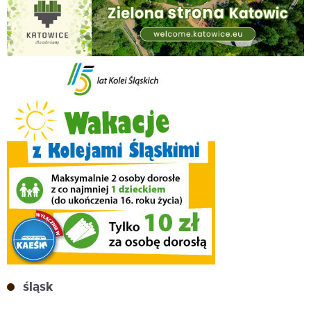
śląsk