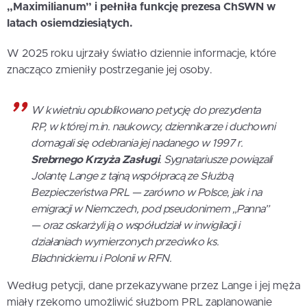
„Maximilianum” i pełniła funkcję prezesa ChSWN w
latach osiemdziesiątych.
W 2025 roku ujrzały światło dziennie informacje, które
znacząco zmieniły postrzeganie jej osoby.
W kwietniu opublikowano petycję do prezydenta
RP, w której m.in. naukowcy, dziennikarze i duchowni
domagali się odebrania jej nadanego w 1997 r.
Srebrnego Krzyża Zasługi
. Sygnatariusze powiązali
Jolantę Lange z tajną współpracą ze Służbą
Bezpieczeństwa PRL — zarówno w Polsce, jak i na
emigracji w Niemczech, pod pseudonimem „Panna”
— oraz oskarżyli ją o współudział w inwigilacji i
działaniach wymierzonych przeciwko ks.
Blachnickiemu i Polonii w RFN.
Według petycji, dane przekazywane przez Lange i jej męża
miały rzekomo umożliwić służbom PRL zaplanowanie