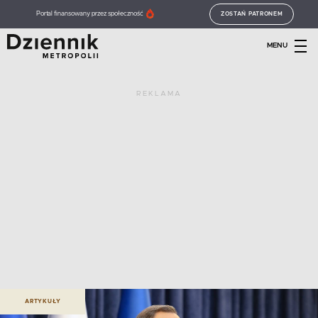
Portal finansowany przez społeczność
ZOSTAŃ PATRONEM
MENU
REKLAMA
ARTYKUŁY