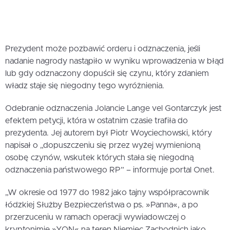
Prezydent może pozbawić orderu i odznaczenia, jeśli
nadanie nagrody nastąpiło w wyniku wprowadzenia w błąd
lub gdy odznaczony dopuścił się czynu, który zdaniem
władz staje się niegodny tego wyróżnienia.
Odebranie odznaczenia Jolancie Lange vel Gontarczyk jest
efektem petycji, która w ostatnim czasie trafiła do
prezydenta. Jej autorem był Piotr Woyciechowski, który
napisał o „dopuszczeniu się przez wyżej wymienioną
osobę czynów, wskutek których stała się niegodną
odznaczenia państwowego RP” – informuje portal Onet.
„W okresie od 1977 do 1982 jako tajny współpracownik
łódzkiej Służby Bezpieczeństwa o ps. »Panna«, a po
przerzuceniu w ramach operacji wywiadowczej o
kryptonimie »YON« na teren Niemiec Zachodnich jako