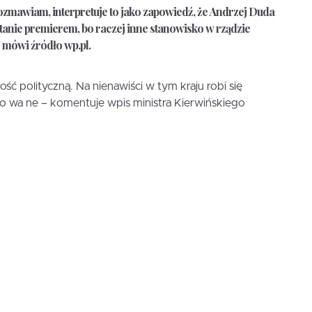
rozmawiam, interpretuje to jako zapowiedź, że Andrzej Duda
stanie premierem, bo raczej inne stanowisko w rządzie
 mówi źródło wp.pl.
ść polityczną. Na nienawiści w tym kraju robi się
ro wa ne – komentuje wpis ministra Kierwińskiego