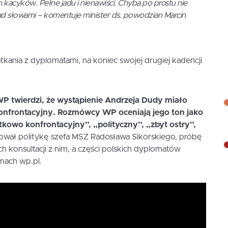
kacyków. Pełne jadu i nienawiści. Chyba po prostu nie
ad słowami – komentuje minister ds. powodzian Marcin
kania z dyplomatami, na koniec swojej drugiej kadencji
WP twierdzi, że wystąpienie Andrzeja Dudy miało
 konfrontacyjny. Rozmówcy WP oceniają jego ton jako
tkowo konfrontacyjny”, „polityczny”, „zbyt ostry”,
wał politykę szefa MSZ Radosława Sikorskiego, próbę
konsultacji z nim, a części polskich dyplomatów
amach wp.pl.