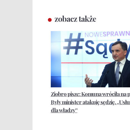
zobacz także
Ziobro pisze: Komuna wróciła na p
Były minister atakuję sędzię. „Usł
dla władzy”