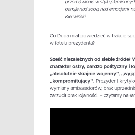
przemówienie w stylu plemiennych 
panuje nad sobą, nad emocjami, n
Kierwiński.
Co Duda miał powiedzieć w trakcie spot
w fotelu prezydenta?
Sześć niezależnych od siebie źródeł 
charakter ostry, bardzo polityczny i
„absolutnie skrajnie wojenny”, „wyją
„kompromitujący”.
Prezydent krytyko
wymiany ambasadorów, brak uprzednich 
zarzucił brak lojalności. – czytamy na ł