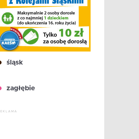
śląsk
zagłębie
REKLAMA