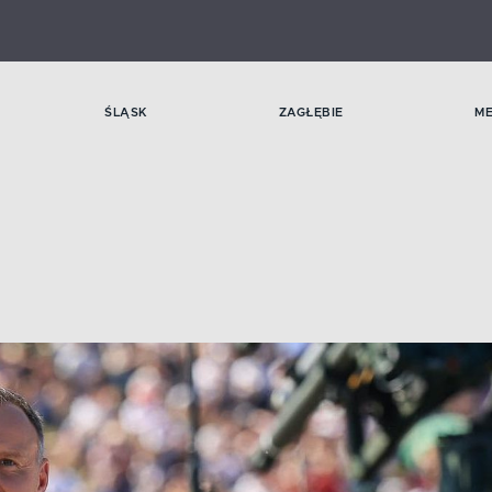
ŚLĄSK
ZAGŁĘBIE
M