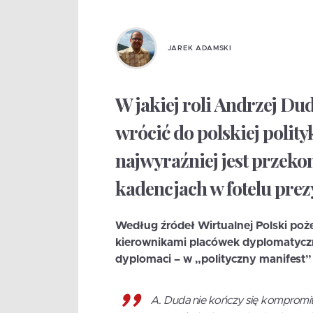
JAREK ADAMSKI
W jakiej roli Andrzej Du
wrócić do polskiej polity
najwyraźniej jest przeko
kadencjach w fotelu pre
Według źródeł Wirtualnej Polski po
kierownikami placówek dyplomatyczny
dyplomaci – w „polityczny manifest”
A. Duda nie kończy się kompromit