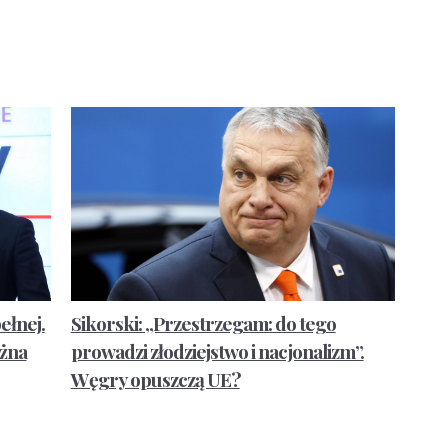
ełnej.
Sikorski: „Przestrzegam: do tego
użna
prowadzi złodziejstwo i nacjonalizm”.
Węgry opuszczą UE?