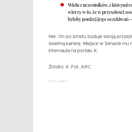
Wielu z uczestników, z którymi 
wierzy w to, że w przyszłości zo
byłoby poniżej jego oczekiwań –
Nie. On po prostu buduje swoją przyszło
świetną karierę. Miejsce w Senacie mu 
internauta na portalu X.
Źródło: X. Fot. ARC
REKLAMA