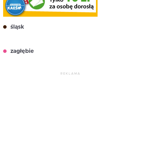
śląsk
zagłębie
REKLAMA