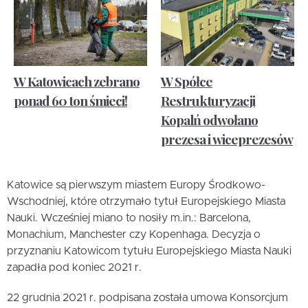
W Katowicach zebrano
W Spółce
ponad 60 ton śmieci!
Restrukturyzacji
Kopalń odwołano
prezesa i wiceprezesów
Katowice są pierwszym miastem Europy Środkowo-
Wschodniej, które otrzymało tytuł Europejskiego Miasta
Nauki. Wcześniej miano to nosiły m.in.: Barcelona,
Monachium, Manchester czy Kopenhaga. Decyzja o
przyznaniu Katowicom tytułu Europejskiego Miasta Nauki
zapadła pod koniec 2021 r.
22 grudnia 2021 r. podpisana została umowa Konsorcjum