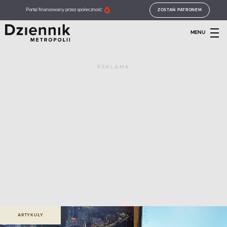
Portal finansowany przez społeczność
ZOSTAŃ PATRONEM
MENU
REKLAMA
ARTYKUŁY