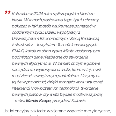
Katowice w 2024 roku są Europejskim Miastem
Nauki. W ramach piastowania tego tytułu chcemy
pokazać w jaki sposób nauka może pomagać w
codziennym życiu. Dzięki współpracy z
Uniwersytetem Ekonomicznym i Siecią Badawczą
Łukasiewicz – Instytutem Technik Innowacyjnych
EMAG, każda ze stron zyska. Miasto dostarczy tym
podmiotom dane niezbędne do stworzenia
pewnych algorytmów. W zamian otrzyma gotowe
narzędzia do wykonywania analiz, które w tej chwili
musi zlecać zewnętrznym podmiotom. Liczymy na
to, że w przyszłości, dzięki zaangażowaniu sztucznej
inteligencji i nowoczesnych technologii, tworzenie
pewnych planów czy analiz będzie możliwe szybciej
– mówi
Marcin Krupa
, prezydent Katowic.
List intencyjny zakłada: wzajemne wsparcie merytoryczne,