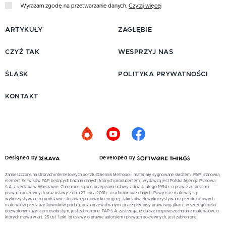
Wyrażam zgodę na przetwarzanie danych.
Czytaj więcej
ARTYKUŁY
ZAGŁĘBIE
CZYŻ TAK
WESPRZYJ NAS
ŚLĄSK
POLITYKA PRYWATNOŚCI
KONTAKT
Designed by
Developed by
Zamieszczone na stronach internetowych portalu Dziennik Metropolii materiały sygnowane skrótem „PAP” stanowią
element Serwisów PAP, będących bazami danych, których producentem i wydawcą jest Polska Agencja Prasowa
S.A. z siedzibą w Warszawie. Chronione są one przepisami ustawy z dnia 4 lutego 1994 r. o prawie autorskim i
prawach pokrewnych oraz ustawy z dnia 27 lipca 2001 r. o ochronie baz danych. Powyższe materiały są
wykorzystywane na podstawie stosownej umowy licencyjnej. Jakiekolwiek wykorzystywanie przedmiotowych
materiałów przez użytkowników portalu, poza przewidzianymi przez przepisy prawa wyjątkami, w szczególności
dozwolonym użytkiem osobistym, jest zabronione. PAP S.A. zastrzega, iż dalsze rozpowszechnianie materiałów, o
których mowa w art. 25 ust. 1 pkt. b) ustawy o prawie autorskim i prawach pokrewnych, jest zabronione.