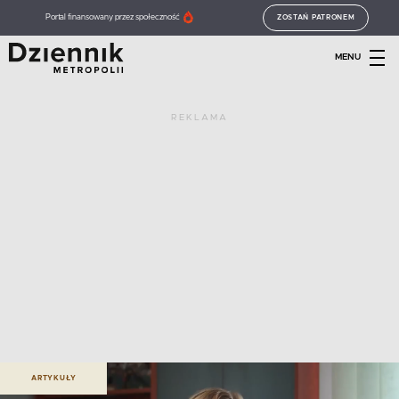
Portal finansowany przez społeczność
ZOSTAŃ PATRONEM
MENU
REKLAMA
ARTYKUŁY