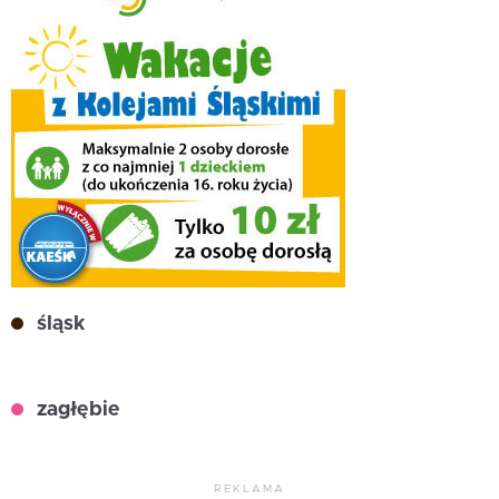
śląsk
zagłębie
REKLAMA