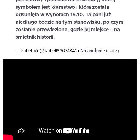
symbolem jest kłamstwo i która została
odsunięta w wyborach 15.10. Ta pani już
niedługo będzie na tym stanowisku, po czym
zostanie przewieziona, gdzie jej miejsce – na
śmietnik historii.
November 21, 2023
— Izabella❄️ (@Izabell83031842)