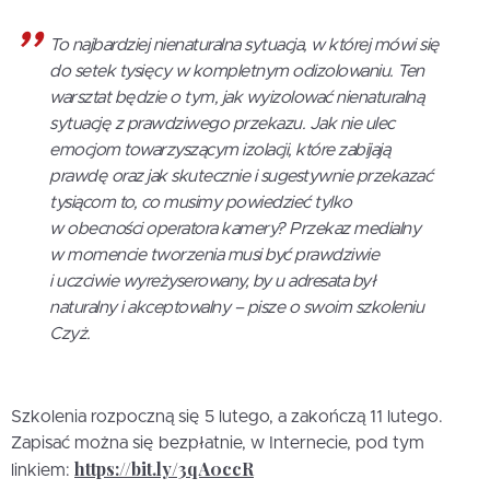
To najbardziej nienaturalna sytuacja, w której mówi się
do setek tysięcy w kompletnym odizolowaniu. Ten
warsztat będzie o tym, jak wyizolować nienaturalną
sytuację z prawdziwego przekazu. Jak nie ulec
emocjom towarzyszącym izolacji, które zabijają
prawdę oraz jak skutecznie i sugestywnie przekazać
tysiącom to, co musimy powiedzieć tylko
w obecności operatora kamery? Przekaz medialny
w momencie tworzenia musi być prawdziwie
i uczciwie wyreżyserowany, by u adresata był
naturalny i akceptowalny – pisze o swoim szkoleniu
Czyż.
Szkolenia rozpoczną się 5 lutego, a zakończą 11 lutego.
Zapisać można się bezpłatnie, w Internecie, pod tym
https://bit.ly/3qA0ccR
linkiem: