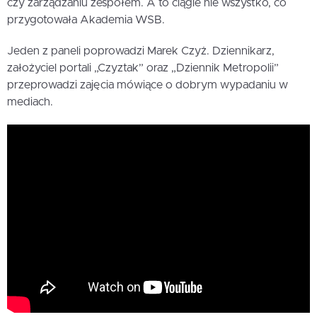
czy zarządzaniu zespołem. A to ciągle nie wszystko, co
przygotowała Akademia WSB.
Jeden z paneli poprowadzi Marek Czyż. Dziennikarz,
założyciel portali „Czyztak” oraz „Dziennik Metropolii”
przeprowadzi zajęcia mówiące o dobrym wypadaniu w
mediach.