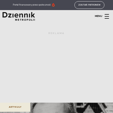
Portal finansowany przez społeczność
ZOSTAŃ PATRONEM
MENU
REKLAMA
ARTYKUŁY