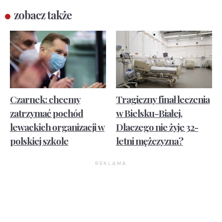
zobacz także
Czarnek: chcemy
Tragiczny finał leczenia
zatrzymać pochód
w Bielsku-Białej.
lewackich organizacji w
Dlaczego nie żyje 32-
polskiej szkole
letni mężczyzna?
REKLAMA