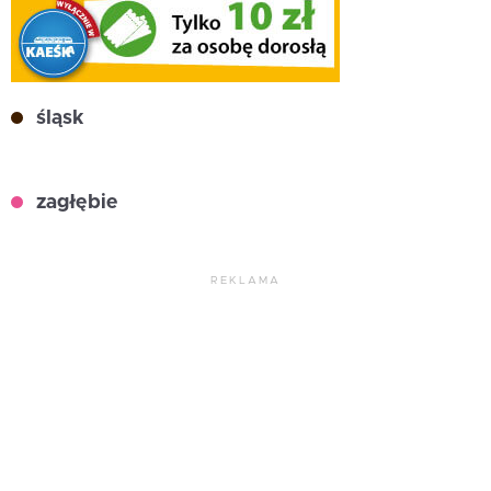
śląsk
zagłębie
REKLAMA