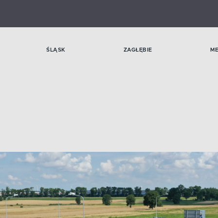
ŚLĄSK
ZAGŁĘBIE
M