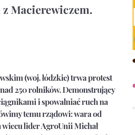
a z Macierewiczem.
skim (woj. łódzkie) trwa protest
onad 250 rolników. Demonstrujący
 ciągnikami i spowalniać ruch na
 Mówimy temu rządowi: wara od
 wiecu lider AgroUnii Michał