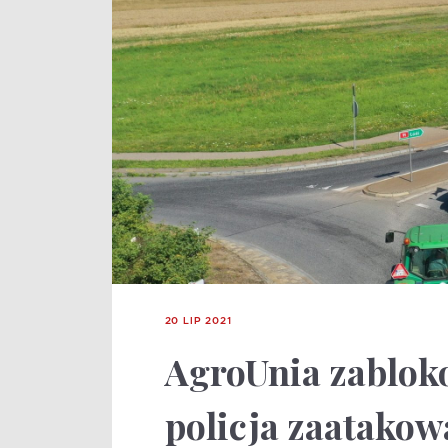
20 LIP 2021
AgroUnia zabloko
policja zaatakow