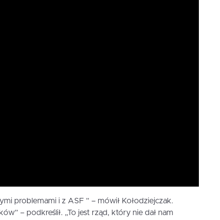
szymi problemami i z ASF ” – mówił Kołodziejczak.
w” – podkreślił. „To jest rząd, który nie dał nam