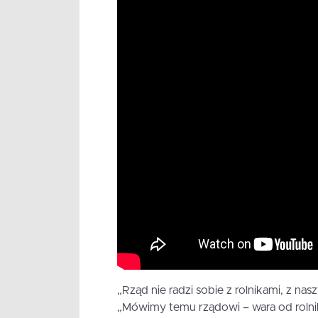
„Rząd nie radzi sobie z rolnikami, z na
„Mówimy temu rządowi – wara od rolnikó