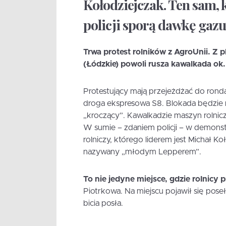
Kołodziejczak. Ten sam, 
policji sporą dawkę gazu
Trwa protest rolników z AgroUnii. Z
(Łódzkie) powoli rusza kawalkada ok.
Protestujący mają przejeżdżać do ronda,
droga ekspresowa S8. Blokada będzie m
„kroczący”. Kawalkadzie maszyn rolnic
W sumie – zdaniem policji – w demonst
rolniczy, którego liderem jest Michał K
nazywany „młodym Lepperem”.
To nie jedyne miejsce, gdzie rolnicy 
Piotrkowa. Na miejscu pojawił się pose
bicia posła.