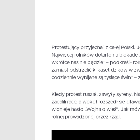
Protestujący przyjechali z całej Polski
Najwięcej rolników dotarło na blokadę z
wkrótce nas nie będzie” – podkreślił ro
zamiast odstrzelić kilkaset dzików w z
codziennie wybijane są tysiące świń” – 
Kiedy protest ruszał, zawyły syreny. Na
zapalili race, a wokół rozszedł się dław
widnieje hasło „Wojna o wieś”. Jak mó
rolnej prowadzonej przez rząd.