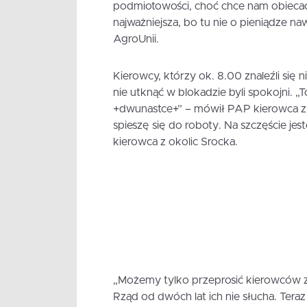
podmiotowości, choć chce nam obiecać 
najważniejsza, bo tu nie o pieniądze na
AgroUnii.
Kierowcy, którzy ok. 8.00 znaleźli się n
nie utknąć w blokadzie byli spokojni. „
+dwunastce+” – mówił PAP kierowca z Pi
spieszę się do roboty. Na szczęście jes
kierowca z okolic Srocka.
„Możemy tylko przeprosić kierowców za u
Rząd od dwóch lat ich nie słucha. Tera