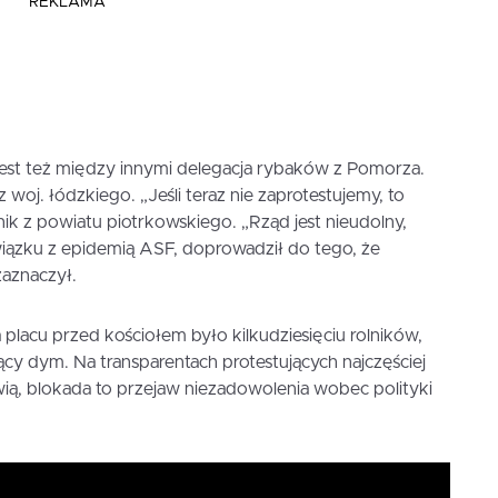
REKLAMA
. Jest też między innymi delegacja rybaków z Pomorza.
 woj. łódzkiego. „Jeśli teraz nie zaprotestujemy, to
lnik z powiatu piotrkowskiego. „Rząd jest nieudolny,
wiązku z epidemią ASF, doprowadził do tego, że
zaznaczył.
 placu przed kościołem było kilkudziesięciu rolników,
iący dym. Na transparentach protestujących najczęściej
wią, blokada to przejaw niezadowolenia wobec polityki