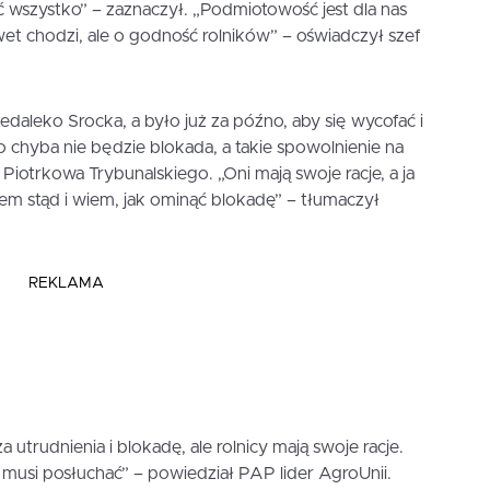
wszystko” – zaznaczył. „Podmiotowość jest dla nas
wet chodzi, ale o godność rolników” – oświadczył szef
iedaleko Srocka, a było już za późno, aby się wycofać i
To chyba nie będzie blokada, a takie spowolnienie na
otrkowa Trybunalskiego. „Oni mają swoje racje, a ja
tem stąd i wiem, jak ominąć blokadę” – tłumaczył
REKLAMA
trudnienia i blokadę, ale rolnicy mają swoje racje.
z musi posłuchać” – powiedział PAP lider AgroUnii.