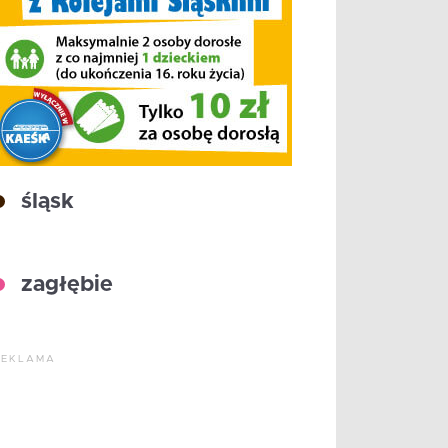
śląsk
zagłębie
REKLAMA