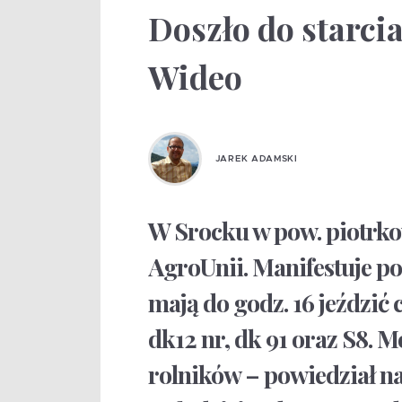
Doszło do starci
Wideo
JAREK ADAMSKI
W Srocku w pow. piotrkow
AgroUnii. Manifestuje p
mają do godz. 16 jeździć
dk12 nr, dk 91 oraz S8.
rolników – powiedział na