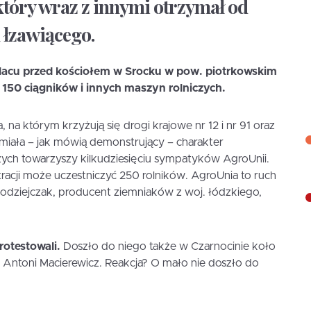
który wraz z innymi otrzymał od
 łzawiącego.
 placu przed kościołem w Srocku w pow. piotrkowskim
 150 ciągników i innych maszyn rolniczych.
 na którym krzyżują się drogi krajowe nr 12 i nr 91 oraz
iała – jak mówią demonstrujący – charakter
zych towarzyszy kilkudziesięciu sympatyków AgroUnii.
racji może uczestniczyć 250 rolników. AgroUnia to ruch
ołodziejczak, producent ziemniaków z woj. łódzkiego,
protestowali.
Doszło do niego także w Czarnocinie koło
ł Antoni Macierewicz. Reakcja? O mało nie doszło do