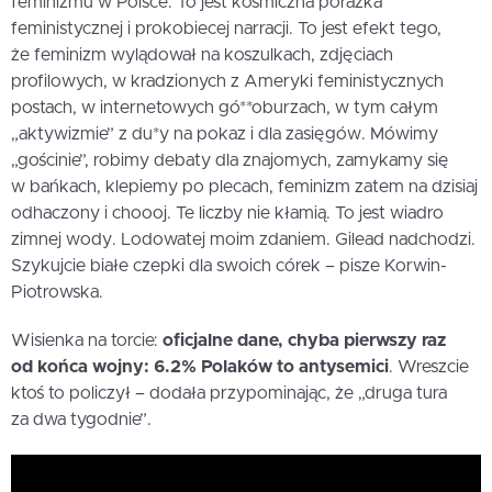
feminizmu w Polsce. To jest kosmiczna porażka
feministycznej i prokobiecej narracji. To jest efekt tego,
że feminizm wylądował na koszulkach, zdjęciach
profilowych, w kradzionych z Ameryki feministycznych
postach, w internetowych gó**oburzach, w tym całym
„aktywizmie” z du*y na pokaz i dla zasięgów. Mówimy
„gościnie”, robimy debaty dla znajomych, zamykamy się
w bańkach, klepiemy po plecach, feminizm zatem na dzisiaj
odhaczony i choooj. Te liczby nie kłamią. To jest wiadro
zimnej wody. Lodowatej moim zdaniem. Gilead nadchodzi.
Szykujcie białe czepki dla swoich córek – pisze Korwin-
Piotrowska.
Wisienka na torcie:
oficjalne dane, chyba pierwszy raz
od końca wojny: 6.2% Polaków to antysemici
. Wreszcie
ktoś to policzył – dodała przypominając, że „druga tura
za dwa tygodnie”.