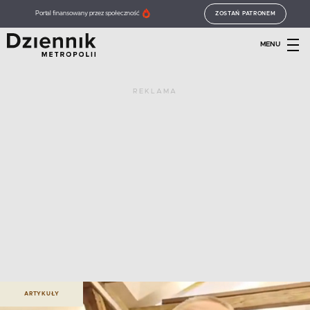
Portal finansowany przez społeczność
ZOSTAŃ PATRONEM
MENU
REKLAMA
ARTYKUŁY