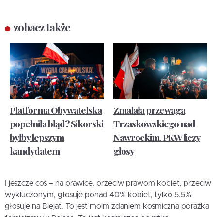
zobacz także
Platforma Obywatelska
Zmalała przewaga
popełniła błąd? Sikorski
Trzaskowskiego nad
byłby lepszym
Nawrockim. PKW liczy
kandydatem
głosy
I jeszcze coś – na prawicę, przeciw prawom kobiet, przeciw
wykluczonym, głosuje ponad 40% kobiet, tylko 5.5%
głosuje na Biejat. To jest moim zdaniem kosmiczna porażka