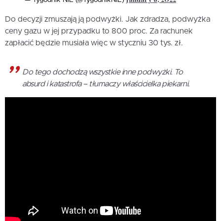
— Tygodnik NIE (@TygodnikNIE)
Do decyzji zmuszają ją podwyżki. Jak zdradza, podwyżka
ceny gazu w jej przypadku to 800 proc. Za rachunek
zapłacić będzie musiała więc w styczniu 30 tys. zł.
Do tego dochodzą wszystkie inne podwyżki. To
absurd i katastrofa – tłumaczy właścicielka piekarni.