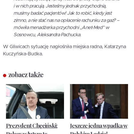
i w nich pracują. Jesteśmy jednak przychodnią,
musimy badać pacjentów! Jak to robić, kiedy jest
zimno, a nie stać nas na opłacenie rachunku za gaz? –
mówiła menadżerka przychodni „Anet-Med” w
Sosnowcu, Aleksandra Pachucka.
W Gliwicach sytuację nagłośniła miejska radna, Katarzyna
Kuczyńska-Budka.
zobacz także
Prezydent Chęciński:
Jeszcze jedna wpadka w
Polacy w lutym to
Polskim Ładzie!