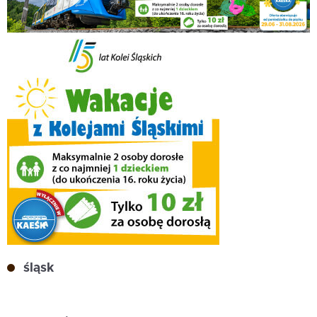
śląsk