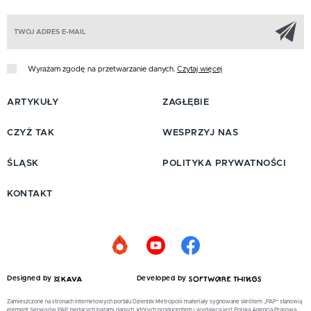
Z
Wyrażam zgodę na przetwarzanie danych.
Czytaj więcej
ARTYKUŁY
ZAGŁĘBIE
CZYŻ TAK
WESPRZYJ NAS
ŚLĄSK
POLITYKA PRYWATNOŚCI
KONTAKT
Designed by
Developed by
Zamieszczone na stronach internetowych portalu Dziennik Metropolii materiały sygnowane skrótem „PAP” stanowią
element Serwisów PAP, będących bazami danych, których producentem i wydawcą jest Polska Agencja Prasowa