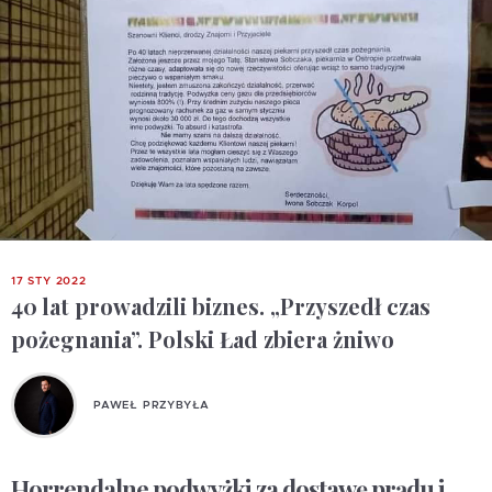
17 STY 2022
40 lat prowadzili biznes. „Przyszedł czas
pożegnania”. Polski Ład zbiera żniwo
PAWEŁ PRZYBYŁA
Horrendalne podwyżki za dostawę prądu i