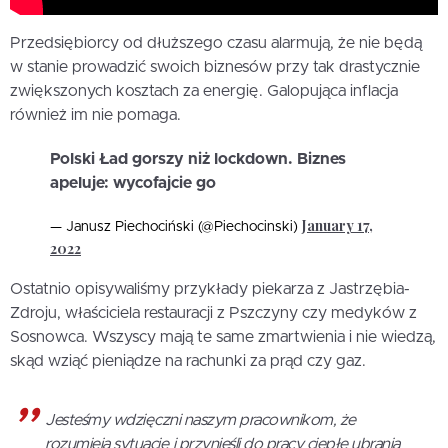
Przedsiębiorcy od dłuższego czasu alarmują, że nie będą
w stanie prowadzić swoich biznesów przy tak drastycznie
zwiększonych kosztach za energię. Galopująca inflacja
również im nie pomaga.
Polski Ład gorszy niż lockdown. Biznes
apeluje: wycofajcie go
January 17,
— Janusz Piechociński (@Piechocinski)
2022
Ostatnio opisywaliśmy przykłady piekarza z Jastrzębia-
Zdroju, właściciela restauracji z Pszczyny czy medyków z
Sosnowca. Wszyscy mają te same zmartwienia i nie wiedzą,
skąd wziąć pieniądze na rachunki za prąd czy gaz.
Jesteśmy wdzięczni naszym pracownikom, że
rozumieją sytuację i przynieśli do pracy ciepłe ubrania