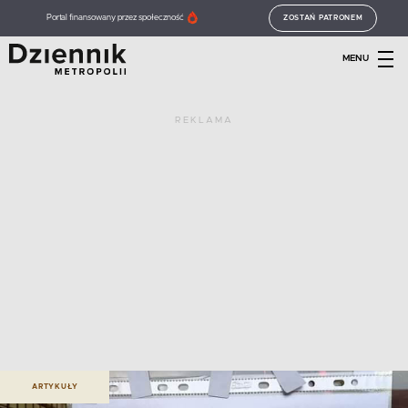
Portal finansowany przez społeczność
ZOSTAŃ PATRONEM
MENU
REKLAMA
ARTYKUŁY