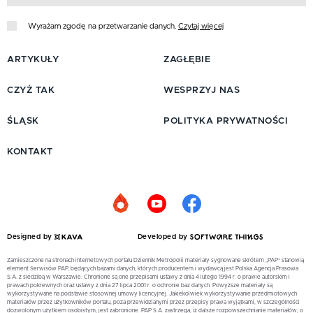
Wyrażam zgodę na przetwarzanie danych.
Czytaj więcej
ARTYKUŁY
ZAGŁĘBIE
CZYŻ TAK
WESPRZYJ NAS
ŚLĄSK
POLITYKA PRYWATNOŚCI
KONTAKT
Designed by
Developed by
Zamieszczone na stronach internetowych portalu Dziennik Metropolii materiały sygnowane skrótem „PAP” stanowią
element Serwisów PAP, będących bazami danych, których producentem i wydawcą jest Polska Agencja Prasowa
S.A. z siedzibą w Warszawie. Chronione są one przepisami ustawy z dnia 4 lutego 1994 r. o prawie autorskim i
prawach pokrewnych oraz ustawy z dnia 27 lipca 2001 r. o ochronie baz danych. Powyższe materiały są
wykorzystywane na podstawie stosownej umowy licencyjnej. Jakiekolwiek wykorzystywanie przedmiotowych
materiałów przez użytkowników portalu, poza przewidzianymi przez przepisy prawa wyjątkami, w szczególności
dozwolonym użytkiem osobistym, jest zabronione. PAP S.A. zastrzega, iż dalsze rozpowszechnianie materiałów, o