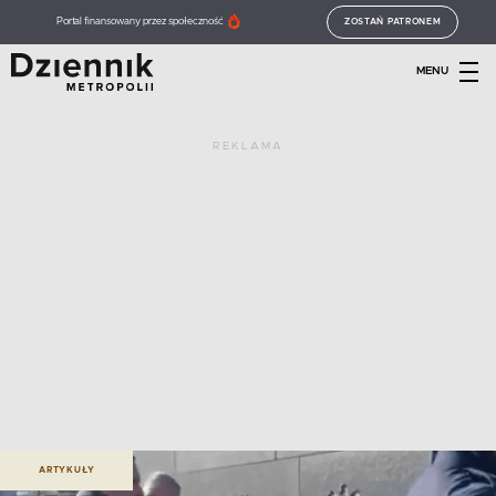
Portal finansowany przez społeczność
ZOSTAŃ PATRONEM
MENU
REKLAMA
ARTYKUŁY