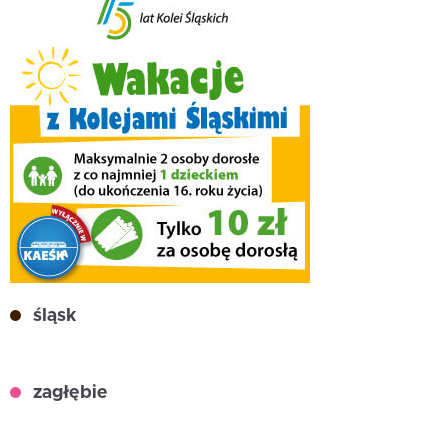
śląsk
zagłębie