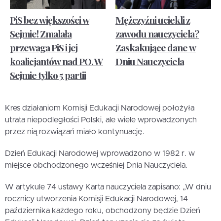
PiS bez większości w
Mężczyźni uciekli z
Sejmie! Zmalała
zawodu nauczyciela?
przewaga PiS i jej
Zaskakujące dane w
koalicjantów nad PO. W
Dniu Nauczyciela
Sejmie tylko 5 partii
Kres działaniom Komisji Edukacji Narodowej położyła
utrata niepodległości Polski, ale wiele wprowadzonych
przez nią rozwiązań miało kontynuację.
Dzień Edukacji Narodowej wprowadzono w 1982 r. w
miejsce obchodzonego wcześniej Dnia Nauczyciela.
W artykule 74 ustawy Karta nauczyciela zapisano: „W dniu
rocznicy utworzenia Komisji Edukacji Narodowej, 14
października każdego roku, obchodzony będzie Dzień