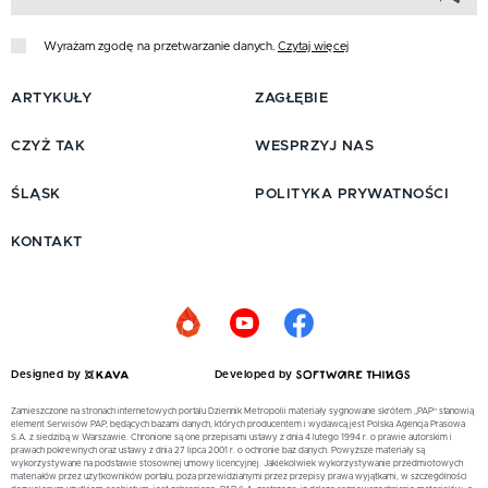
Wyrażam zgodę na przetwarzanie danych.
Czytaj więcej
ARTYKUŁY
ZAGŁĘBIE
CZYŻ TAK
WESPRZYJ NAS
ŚLĄSK
POLITYKA PRYWATNOŚCI
KONTAKT
Designed by
Developed by
Zamieszczone na stronach internetowych portalu Dziennik Metropolii materiały sygnowane skrótem „PAP” stanowią
element Serwisów PAP, będących bazami danych, których producentem i wydawcą jest Polska Agencja Prasowa
S.A. z siedzibą w Warszawie. Chronione są one przepisami ustawy z dnia 4 lutego 1994 r. o prawie autorskim i
prawach pokrewnych oraz ustawy z dnia 27 lipca 2001 r. o ochronie baz danych. Powyższe materiały są
wykorzystywane na podstawie stosownej umowy licencyjnej. Jakiekolwiek wykorzystywanie przedmiotowych
materiałów przez użytkowników portalu, poza przewidzianymi przez przepisy prawa wyjątkami, w szczególności