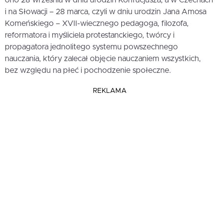
ono 28 września w dniu urodzin Konfucjusza, a w Czechach
i na Słowacji – 28 marca, czyli w dniu urodzin Jana Amosa
Komeńskiego – XVII-wiecznego pedagoga, filozofa,
reformatora i myśliciela protestanckiego, twórcy i
propagatora jednolitego systemu powszechnego
nauczania, który zalecał objęcie nauczaniem wszystkich,
bez względu na płeć i pochodzenie społeczne.
REKLAMA