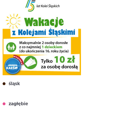
śląsk
zagłębie