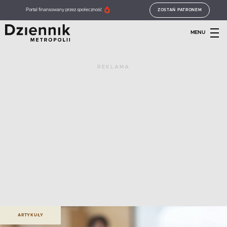
Portal finansowany przez społeczność
ZOSTAŃ PATRONEM
MENU
REKLAMA
ARTYKUŁY