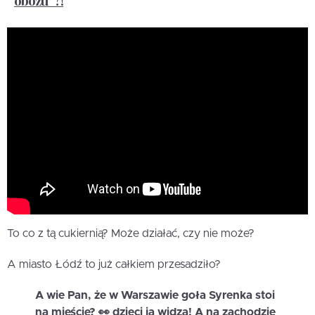
To co z tą cukiernią? Może działać, czy nie może?
A miasto Łódź to już całkiem przesadziło?
A wie Pan, że w Warszawie goła Syrenka stoi
na mieście? 👀 dzieci ją widzą! A na zachodzie