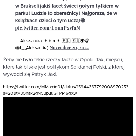
w Brukseli jakiś facet świeci gołym tyłkiem w
parku! Ludzie to zbereźnicy! Najgorsze, że w
książkach dzieci o tym uczą!😅
pic.twitter.com/L0unPxvfaN
— Aleksandra. 👨‍👩‍👧‍👦 🇵🇱 🇪🇺🌍🎧
November 20, 2022
(@L__Aleksandra)
Żeby nie było takie rzeczy także w Opolu. Tak, miejscu,
które tak bliskie jest politykom Solidarnej Polski, z której
wywodzi się Patryk Jaki.
https://twitter.com/M_Marcin01/status/1594436779200897025?
s=20&t=30hak2gNCupuuGTPRl6gXw