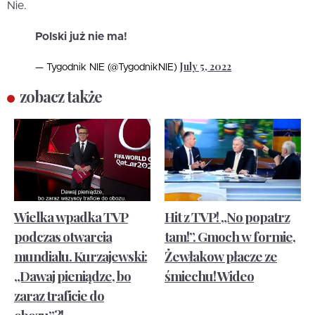
Nie.
Polski już nie ma!
July 5, 2022
— Tygodnik NIE (@TygodnikNIE)
zobacz także
Wielka wpadka TVP
Hit z TVP! „No popatrz
podczas otwarcia
tam!”. Gmoch w formie,
mundialu. Kurzajewski:
Żewłakow płacze ze
„Dawaj pieniądze, bo
śmiechu! Wideo
zaraz traficie do
obozu”?!