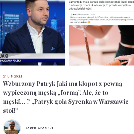
21 LIS 2022
Wzburzony Patryk Jaki ma kłopot z pewną
wypieczoną męską „formą”. Ale, że to
męski… ? „Patryk goła Syrenka w Warszawie
stoi!”
JAREK ADAMSKI