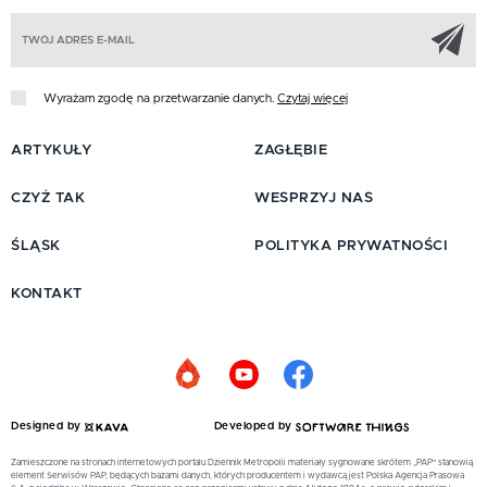
Z
Wyrażam zgodę na przetwarzanie danych.
Czytaj więcej
ARTYKUŁY
ZAGŁĘBIE
CZYŻ TAK
WESPRZYJ NAS
ŚLĄSK
POLITYKA PRYWATNOŚCI
KONTAKT
Designed by
Developed by
Zamieszczone na stronach internetowych portalu Dziennik Metropolii materiały sygnowane skrótem „PAP” stanowią
element Serwisów PAP, będących bazami danych, których producentem i wydawcą jest Polska Agencja Prasowa