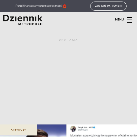
Portal finansowany przez społeczność
ZOSTAŃ PATRONEM
MENU
REKLAMA
ARTYKUŁY