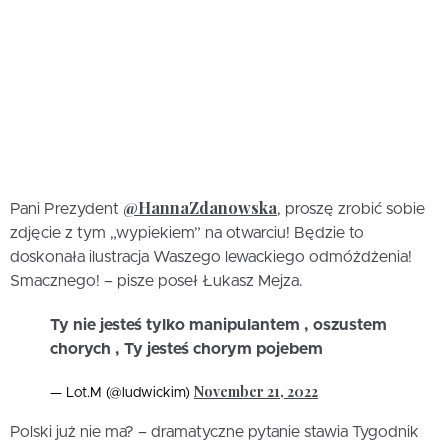
@HannaZdanowska
Pani Prezydent
, proszę zrobić sobie
zdjęcie z tym „wypiekiem” na otwarciu! Będzie to
doskonała ilustracja Waszego lewackiego odmóżdżenia!
Smacznego! – pisze poseł Łukasz Mejza.
Ty nie jesteś tylko manipulantem , oszustem
chorych , Ty jesteś chorym pojebem
November 21, 2022
— Lot.M (@ludwickim)
Polski już nie ma? – dramatyczne pytanie stawia Tygodnik