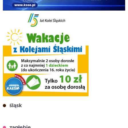
śląsk
zagłębie