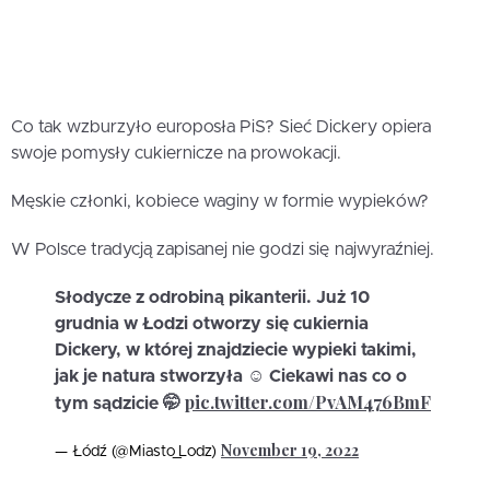
Co tak wzburzyło europosła PiS? Sieć Dickery opiera
swoje pomysły cukiernicze na prowokacji.
Męskie członki, kobiece waginy w formie wypieków?
W Polsce tradycją zapisanej nie godzi się najwyraźniej.
Słodycze z odrobiną pikanterii. Już 10
grudnia w Łodzi otworzy się cukiernia
Dickery, w której znajdziecie wypieki takimi,
jak je natura stworzyła ☺️ Ciekawi nas co o
pic.twitter.com/PvAM476BmF
tym sądzicie 🤭
November 19, 2022
— Łódź (@Miasto_Lodz)