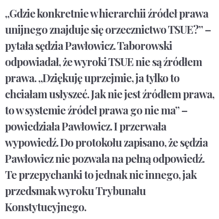
„Gdzie konkretnie w hierarchii źródeł prawa
unijnego znajduje się orzecznictwo TSUE?” –
pytała sędzia Pawłowicz. Taborowski
odpowiadał, że wyroki TSUE nie są źródłem
prawa. „Dziękuję uprzejmie, ja tylko to
chciałam usłyszeć. Jak nie jest źródłem prawa,
to w systemie źródeł prawa go nie ma” –
powiedziała Pawłowicz. I przerwała
wypowiedź. Do protokołu zapisano, że sędzia
Pawłowicz nie pozwala na pełną odpowiedź.
Te przepychanki to jednak nic innego, jak
przedsmak wyroku Trybunału
Konstytucyjnego.