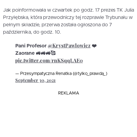
Jak poinformowała w czwartek po godz. 17 prezes TK Julia
Przyłębska, która przewodniczy tej rozprawie Trybunału w
pełnym składzie, przerwa została ogłoszona do 7
października, do godz. 10.
@KrystPawlowicz
Pani Profesor
❤️
Zaorane 🚜🚜🚜🥰
pic.twitter.com/rnKSqqLAE0
— Przesympatyczna Renatka (@tylko_prawda_)
September 30, 2021
REKLAMA