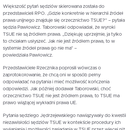
Większość pytań sędziów skierowana została do
przedstawicieli RPO. „Gdzie konkretnie w hierarchii źródeł
prawa unijnego znajduje się orzecznictwo TSUE?” – pytała
sędzia Pawłowicz. Taborowski odpowiadał, że wyroki
TSUE nie są źródłem prawa. „Dziękuję uprzejmie, ja tylko
to chciałam usłyszeć. Jak nie jest źródłem prawa, to w
systemie źródeł prawa go nie ma” –
powiedziała Pawłowicz.
Przedstawiciele Rzecznika poprosili wówczas o
zaprotokołowanie, że chcą oni w sposób pełny
odpowiadać na pytania i mieć możliwość kończenia
odpowiedzi. Jak później dodawał Taborowski, choć
orzecznictwo TSUE nie jest źródłem prawa, to TSUE ma
prawo wiążącej wykładni prawa UE.
Pytania sędziego Jędrzejewskiego nawiązywały do kwestii
niezawisłości sędziów TSUE w kontekście procedury ich
wyłaniania i możliwości zasiadania w TSUE przez więcej niż