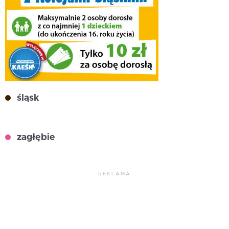
śląsk
zagłębie
REKLAMA