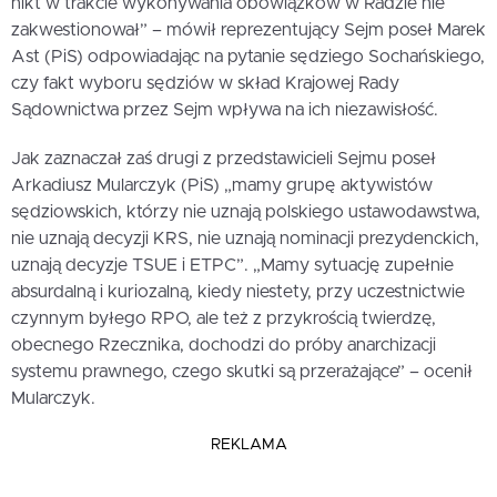
nikt w trakcie wykonywania obowiązków w Radzie nie
zakwestionował” – mówił reprezentujący Sejm poseł Marek
Ast (PiS) odpowiadając na pytanie sędziego Sochańskiego,
czy fakt wyboru sędziów w skład Krajowej Rady
Sądownictwa przez Sejm wpływa na ich niezawisłość.
Jak zaznaczał zaś drugi z przedstawicieli Sejmu poseł
Arkadiusz Mularczyk (PiS) „mamy grupę aktywistów
sędziowskich, którzy nie uznają polskiego ustawodawstwa,
nie uznają decyzji KRS, nie uznają nominacji prezydenckich,
uznają decyzje TSUE i ETPC”. „Mamy sytuację zupełnie
absurdalną i kuriozalną, kiedy niestety, przy uczestnictwie
czynnym byłego RPO, ale też z przykrością twierdzę,
obecnego Rzecznika, dochodzi do próby anarchizacji
systemu prawnego, czego skutki są przerażające” – ocenił
Mularczyk.
REKLAMA