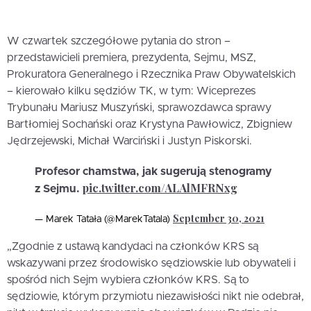
W czwartek szczegółowe pytania do stron –
przedstawicieli premiera, prezydenta, Sejmu, MSZ,
Prokuratora Generalnego i Rzecznika Praw Obywatelskich
– kierowało kilku sędziów TK, w tym: Wiceprezes
Trybunału Mariusz Muszyński, sprawozdawca sprawy
Bartłomiej Sochański oraz Krystyna Pawłowicz, Zbigniew
Jędrzejewski, Michał Warciński i Justyn Piskorski.
Profesor chamstwa, jak sugerują stenogramy
pic.twitter.com/ALAlMFRNxg
z Sejmu.
September 30, 2021
— Marek Tatała (@MarekTatala)
„Zgodnie z ustawą kandydaci na członków KRS są
wskazywani przez środowisko sędziowskie lub obywateli i
spośród nich Sejm wybiera członków KRS. Są to
sędziowie, którym przymiotu niezawisłości nikt nie odebrał,