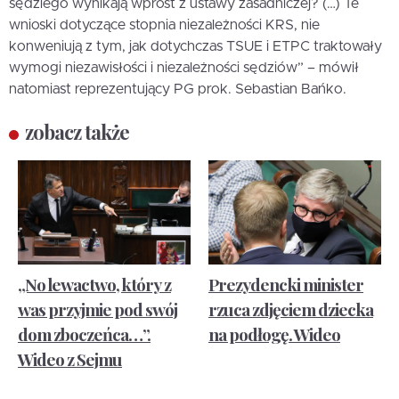
sędziego wynikają wprost z ustawy zasadniczej? (…) Te
wnioski dotyczące stopnia niezależności KRS, nie
konweniują z tym, jak dotychczas TSUE i ETPC traktowały
wymogi niezawisłości i niezależności sędziów” – mówił
natomiast reprezentujący PG prok. Sebastian Bańko.
zobacz także
„No lewactwo, który z
Prezydencki minister
was przyjmie pod swój
rzuca zdjęciem dziecka
dom zboczeńca…”.
na podłogę. Wideo
Wideo z Sejmu