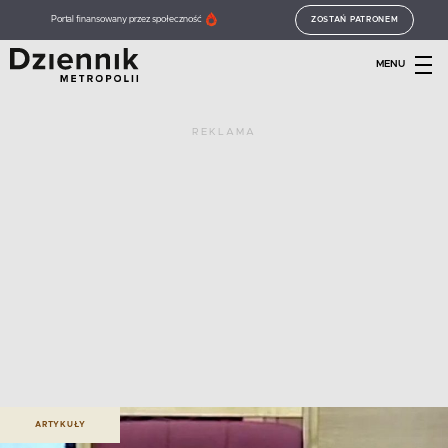
Portal finansowany przez społeczność
ZOSTAŃ PATRONEM
MENU
REKLAMA
ARTYKUŁY