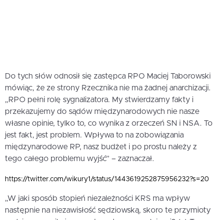
Do tych słów odnosił się zastępca RPO Maciej Taborowski
mówiąc, że ze strony Rzecznika nie ma żadnej anarchizacji.
„RPO pełni rolę sygnalizatora. My stwierdzamy fakty i
przekazujemy do sądów międzynarodowych nie nasze
własne opinie, tylko to, co wynika z orzeczeń SN i NSA. To
jest fakt, jest problem. Wpływa to na zobowiązania
międzynarodowe RP, nasz budżet i po prostu należy z
tego całego problemu wyjść” – zaznaczał.
https://twitter.com/wikury1/status/1443619252875956232?s=20
„W jaki sposób stopień niezależności KRS ma wpływ
następnie na niezawisłość sędziowską, skoro te przymioty