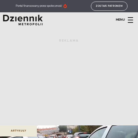
Portal finansowany przez społeczność
ZOSTAŃ PATRONEM
MENU
REKLAMA
ARTYKUŁY