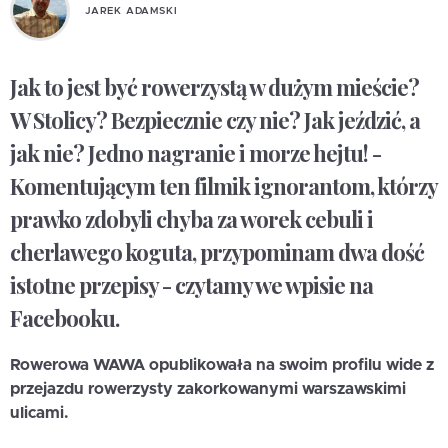
JAREK ADAMSKI
Jak to jest być rowerzystą w dużym mieście?
W Stolicy? Bezpiecznie czy nie? Jak jeździć, a
jak nie? Jedno nagranie i morze hejtu! -
Komentującym ten filmik ignorantom, którzy
prawko zdobyli chyba za worek cebuli i
cherlawego koguta, przypominam dwa dość
istotne przepisy - czytamy we wpisie na
Facebooku.
Rowerowa WAWA opublikowała na swoim profilu wide z
przejazdu rowerzysty zakorkowanymi warszawskimi
ulicami.