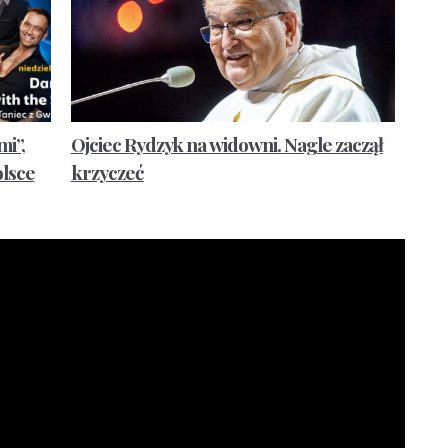
i”,
Ojciec Rydzyk na widowni. Nagle zaczął
olsce
krzyczeć