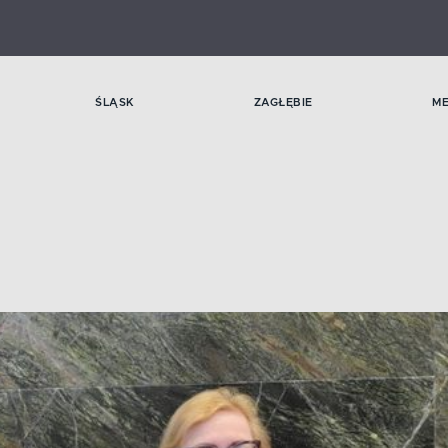
ŚLĄSK
ZAGŁĘBIE
M