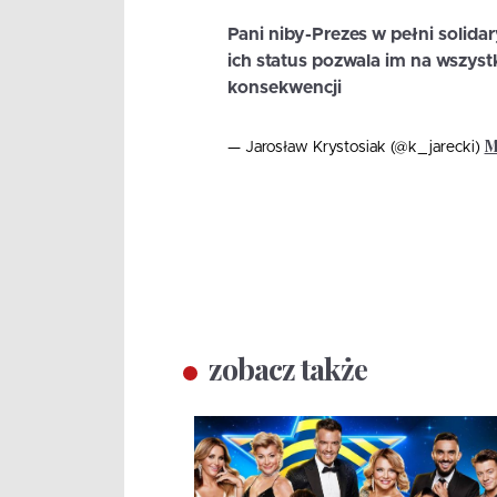
Pani niby-Prezes w pełni solidar
ich status pozwala im na wszyst
konsekwencji
M
— Jarosław Krystosiak (@k_jarecki)
zobacz także