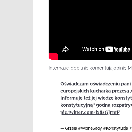
Internauci dobitnie komentują opinię 
Oświadczam oświadczeniu pani 
europejskich kucharka prezesa 
Informuję też jej wiedzę konsty
konstytucyjną" godną rozpatry
pic.twitter.com/ix8sGJrntF
— Grzela #WolneSądy #Konstytucja 🇵