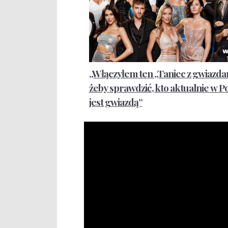
„Włączyłem ten „Taniec z gwiazdam
żeby sprawdzić, kto aktualnie w P
jest gwiazdą”