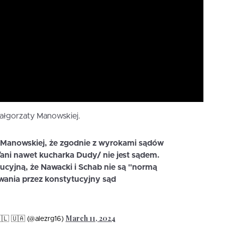
Małgorzaty Manowskiej.
Manowskiej, że zgodnie z wyrokami sądów
/ani nawet kucharka Dudy/ nie jest sądem.
tucyjną, że Nawacki i Schab nie są "normą
wania przez konstytucyjny sąd
March 11, 2024
🇱 🇺🇦 (@alezrg16)