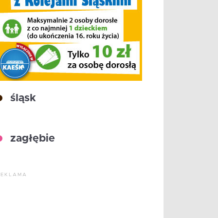
śląsk
zagłębie
REKLAMA